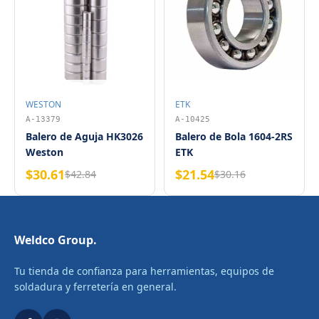
WESTON
ETK
A-13379
A-10425
Balero de Aguja HK3026
Balero de Bola 1604-2RS
Weston
ETK
$30.61
$21.54
$42.84
$30.16
Weldco Group.
Tu tienda de confianza para herramientas, equipos de
soldadura y ferretería en general.