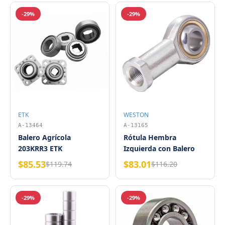
-29%
-29%
ETK
WESTON
A-13464
A-13165
Balero Agrícola
Rótula Hembra
203KRR3 ETK
Izquierda con Balero
PHSB-5 L 5/16-24
$85.53
$83.01
$119.74
$116.20
WESTON
-29%
-29%