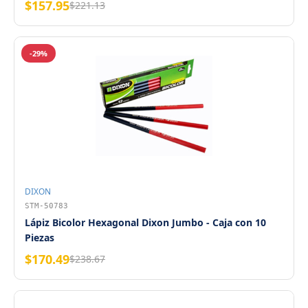
$157.95
$221.13
-29%
DIXON
STM-50783
Lápiz Bicolor Hexagonal Dixon Jumbo - Caja con 10
Piezas
$170.49
$238.67