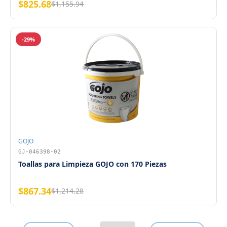
$825.68
$1,155.94
-29%
GOJO
GJ-046398-02
Toallas para Limpieza GOJO con 170 Piezas
$867.34
$1,214.28