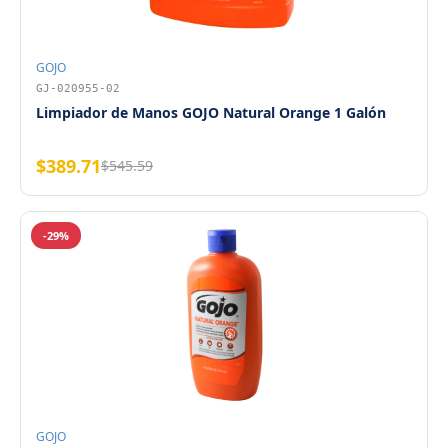
GOJO
GJ-020955-02
Limpiador de Manos GOJO Natural Orange 1 Galón
$389.71
$545.59
-29%
GOJO