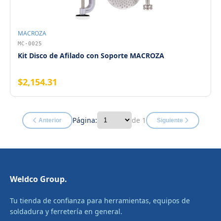
MACROZA
MC-0025
Kit Disco de Afilado con Soporte MACROZA
$2,154.31
Página:
de 1
Anterior
Siguiente
Weldco Group.
Tu tienda de confianza para herramientas, equipos de
soldadura y ferretería en general.