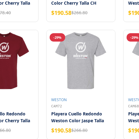
r Cherry Talla
Color Cherry Talla CH
West
Weston
G
$190.58
$19
78.40
$266.80
-29%
-29%
WESTON
WEST
CAM72
CAM68
llo Redondo
Playera Cuello Redondo
Play
r Cherry Talla
Weston Color Jaspe Talla
Westo
2XG
CH
$190.58
$19
66.80
$266.80