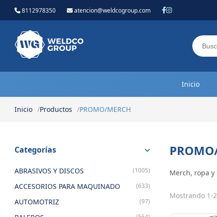
8112978350
atencion@weldcogroup.com
Weldco Group.
Inicio
Inicio
Productos
PROMO/MERCH
PROMO
Categorías
ABRASIVOS Y DISCOS
(1005)
Merch, ropa y 
ACCESORIOS PARA MAQUINADO
(633)
Mostrando 1-2
AUTOMOTRIZ
(97)
(564)