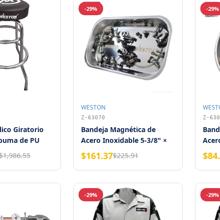
-29%
-29%
WESTON
WEST
Z-63070
Z-630
ico Giratorio
Bandeja Magnética de
Band
spuma de PU
Acero Inoxidable 5-3/8" ×
Acero
ro Mate
9-3/8" × 1-1/8" Weston
West
$161.37
$84
$1,986.55
$225.91
siento Ø 35.5
-29%
-29%