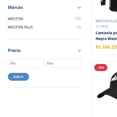
Marcas
WESTON
(52)
WESTON PLUS
WESTON PLUS
(6)
CS-0015
Camisola pa
Negra Westo
$1,166.22
Precio
-29%
Aplicar