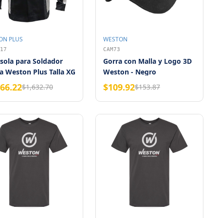
ON PLUS
WESTON
17
CAM73
sola para Soldador
Gorra con Malla y Logo 3D
a Weston Plus Talla XG
Weston - Negro
166.22
$109.92
$1,632.70
$153.87