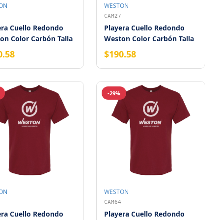
ON
WESTON
CAM27
era Cuello Redondo
Playera Cuello Redondo
on Color Carbón Talla
Weston Color Carbón Talla
XG
0.58
$190.58
-29%
ON
WESTON
CAM64
era Cuello Redondo
Playera Cuello Redondo