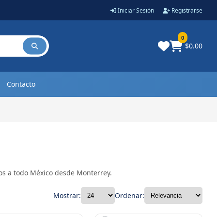
Iniciar Sesión
Registrarse
0
$0.00
Contacto
íos a todo México desde Monterrey.
Mostrar:
Ordenar: