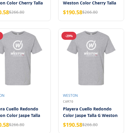
on Color Cherry Talla
Weston Color Cherry Talla
M
0.58
$190.58
$266.80
$266.80
-29%
ON
WESTON
CAM70
era Cuello Redondo
Playera Cuello Redondo
n Color Jaspe Talla
Color Jaspe Talla G Weston
0.58
$190.58
$266.80
$266.80