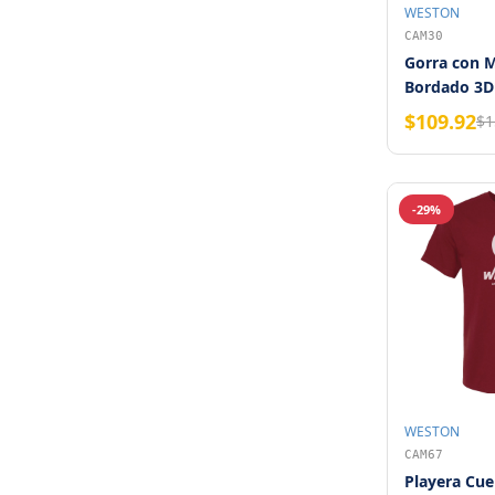
WESTON
CAM30
Gorra con M
Bordado 3D
Negro
$109.92
$1
-29%
WESTON
CAM67
Playera Cue