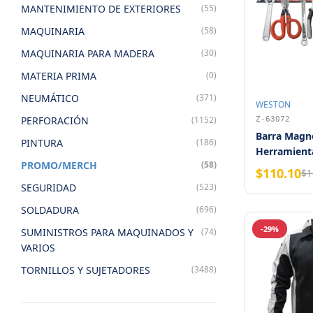
MANTENIMIENTO DE EXTERIORES
(55)
MAQUINARIA
(58)
MAQUINARIA PARA MADERA
(30)
MATERIA PRIMA
(0)
NEUMÁTICO
(371)
WESTON
PERFORACIÓN
(1152)
Z-63072
Barra Magné
PINTURA
(186)
Herramienta
PROMO/MERCH
(58)
Weston
$110.10
$1
SEGURIDAD
(523)
SOLDADURA
(696)
-29%
SUMINISTROS PARA MAQUINADOS Y
(74)
VARIOS
TORNILLOS Y SUJETADORES
(3488)