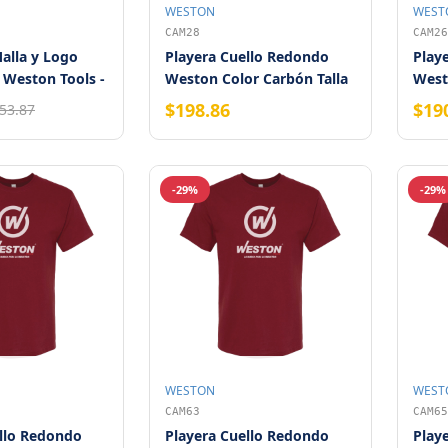
WESTON
WEST
CAM28
CAM26
alla y Logo
Playera Cuello Redondo
Play
 Weston Tools -
Weston Color Carbón Talla
West
2XG
G
$198.86
$19
53.87
-29%
-29%
WESTON
WEST
CAM63
CAM65
llo Redondo
Playera Cuello Redondo
Play