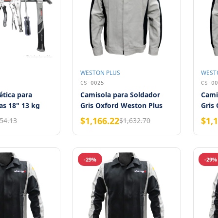
WESTON PLUS
WEST
CS-0025
CS-00
tica para
Camisola para Soldador
Cami
s 18" 13 kg
Gris Oxford Weston Plus
Gris
Talla G
Talla
$1,166.22
$1,
54.13
$1,632.70
-29%
-29%