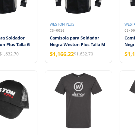
WESTON PLUS
WEST
CS-0010
CS-00
ra Soldador
Camisola para Soldador
Cami
n Plus Talla G
Negra Weston Plus Talla M
Negr
$1,166.22
$1,
$1,632.70
$1,632.70