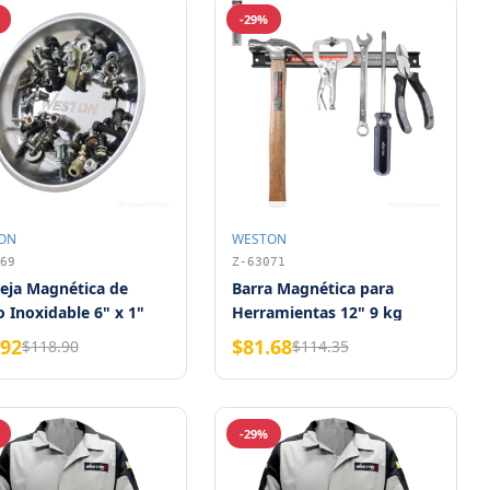
-29%
ON
WESTON
69
Z-63071
eja Magnética de
Barra Magnética para
 Inoxidable 6" x 1"
Herramientas 12" 9 kg
on
Weston
.92
$81.68
$118.90
$114.35
-29%