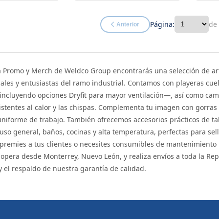
Página:
de
Anterior
a Promo y Merch de Weldco Group encontrarás una selección de art
ales y entusiastas del ramo industrial. Contamos con playeras cuel
cluyendo opciones Dryfit para mayor ventilación—, así como cami
istentes al calor y las chispas. Complementa tu imagen con gorras
uniforme de trabajo. También ofrecemos accesorios prácticos de t
 uso general, baños, cocinas y alta temperatura, perfectas para se
, premies a tus clientes o necesites consumibles de mantenimiento 
pera desde Monterrey, Nuevo León, y realiza envíos a toda la Rep
y el respaldo de nuestra garantía de calidad.