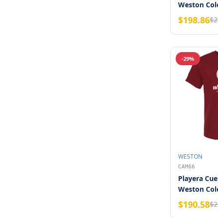
Weston Colo
2XG
$198.86
$2
-29%
WESTON
CAM66
Playera Cue
Weston Colo
XG
$190.58
$2