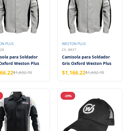
ON PLUS
WESTON PLUS
20
CS-0027
sola para Soldador
Camisola para Soldador
 Oxford Weston Plus
Gris Oxford Weston Plus
 M
Talla XG
166.22
$1,166.22
$1,632.70
$1,632.70
-29%