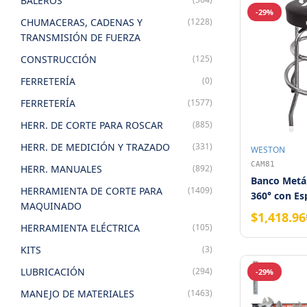
BALEROS
-29%
CHUMACERAS, CADENAS Y
(1228)
TRANSMISIÓN DE FUERZA
CONSTRUCCIÓN
(125)
FERRETERÍA
(0)
FERRETERÍA
(1577)
HERR. DE CORTE PARA ROSCAR
(885)
HERR. DE MEDICIÓN Y TRAZADO
(331)
WESTON
CAM81
HERR. MANUALES
(892)
Banco Metál
HERRAMIENTA DE CORTE PARA
(1409)
360° con E
MAQUINADO
Gruesa Neg
$1,418.96
WESTON – A
HERRAMIENTA ELÉCTRICA
(105)
cm
KITS
(3)
LUBRICACIÓN
(294)
-29%
MANEJO DE MATERIALES
(1463)