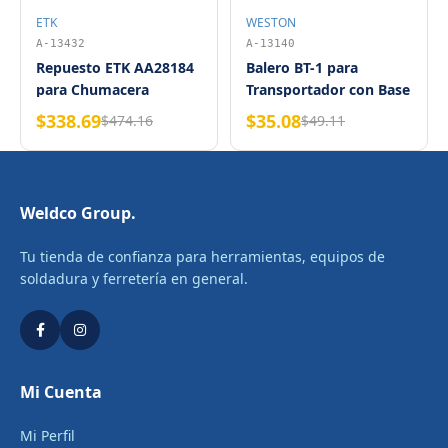
ETK
WESTON
A-13432
A-13140
Repuesto ETK AA28184
Balero BT-1 para
para Chumacera
Transportador con Base
AP28184
Weston
$338.69
$35.08
$474.16
$49.11
Weldco Group.
Tu tienda de confianza para herramientas, equipos de
soldadura y ferretería en general.
Mi Cuenta
Mi Perfil