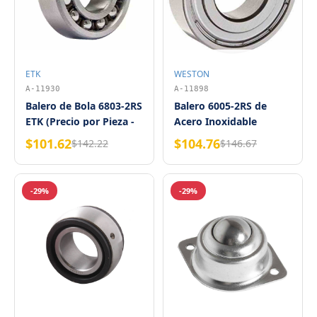
ETK
WESTON
A-11930
A-11898
Balero de Bola 6803-2RS
Balero 6005-2RS de
ETK (Precio por Pieza -
Acero Inoxidable
Tubo con 10 Piezas)
Weston
$101.62
$104.76
$142.22
$146.67
-29%
-29%