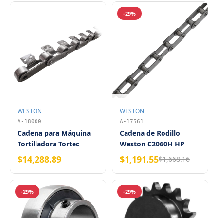
-29%
WESTON
WESTON
A-18000
A-17561
Cadena para Máquina
Cadena de Rodillo
Tortilladora Tortec
Weston C2060H HP
CS311 con Aditamento
Hollow Pin (Caja de 10
$14,288.89
$1,191.55
$1,668.16
A2 Weston (Rollo 30.48
Pies)
m)
-29%
-29%