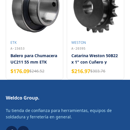
ETK
WESTON
A-15653
A-20395
Balero para Chumacera
Catarina Weston 50B22
UC211 55 mm ETK
x 1" con Cuñero y
Opresor, Negra, Diente
$176.09
$216.97
$246.52
$303.76
Endurecido
Weldco Group.
Tu tienda de confianza para herramientas, equipos de
soldadura y ferretería en general.