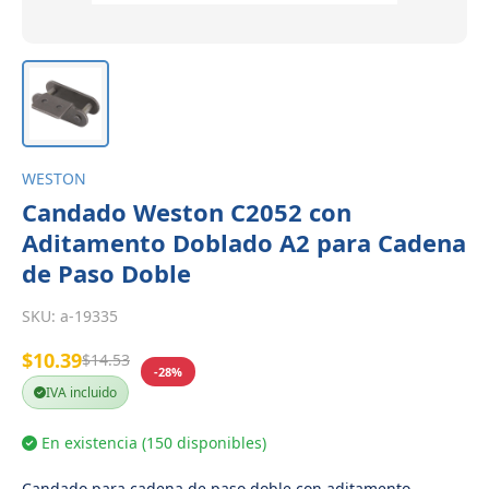
WESTON
Candado Weston C2052 con
Aditamento Doblado A2 para Cadena
de Paso Doble
SKU:
a-19335
$10.39
$14.53
-28%
IVA incluido
En existencia (150 disponibles)
Candado para cadena de paso doble con aditamento