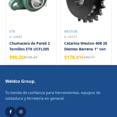
ETK
WESTON
A-14685
A-20137
Chumacera de Pared 2
Catarina Weston 40B 28
Tornillos ETK UCFL205
Dientes Barreno 1" con
25 mm
Cuñero y Opresor
$90.25
$178.41
$126.34
$249.77
Negra Diente
Endurecido
Weldco Group.
Tu tienda de confianza para herramientas, equipos de
soldadura y ferretería en general.