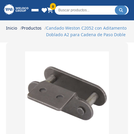
Weldco Group.
0
Inicio
Productos
Candado Weston C2052 con Aditamento
Doblado A2 para Cadena de Paso Doble