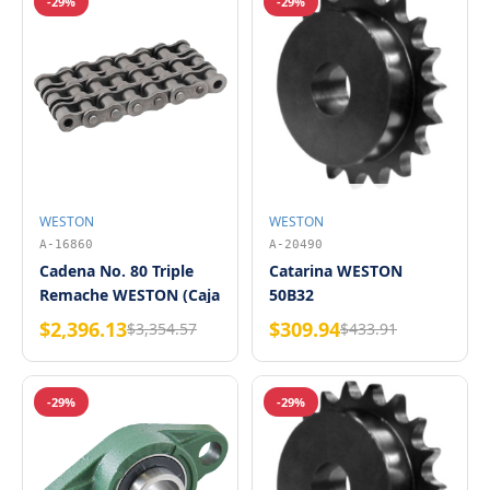
-29%
-29%
WESTON
WESTON
A-16860
A-20490
Cadena No. 80 Triple
Catarina WESTON
Remache WESTON (Caja
50B32
de 10 pies)
$2,396.13
$309.94
$3,354.57
$433.91
-29%
-29%