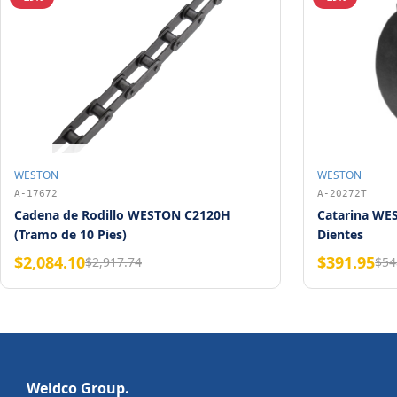
WESTON
WESTON
A-17672
A-20272T
Cadena de Rodillo WESTON C2120H
Catarina WE
(Tramo de 10 Pies)
Dientes
$2,084.10
$391.95
$2,917.74
$54
Weldco Group.