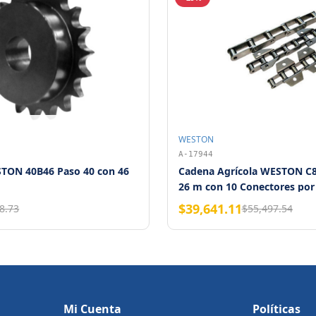
WESTON
A-17944
STON 40B46 Paso 40 con 46
Cadena Agrícola WESTON C8
26 m con 10 Conectores por
$39,641.11
8.73
$55,497.54
Mi Cuenta
Políticas