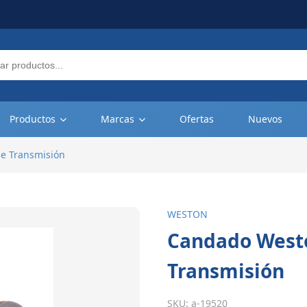
Productos
Marcas
Ofertas
Nuevos
e Transmisión
WESTON
Candado Westo
Transmisión
SKU:
a-19520