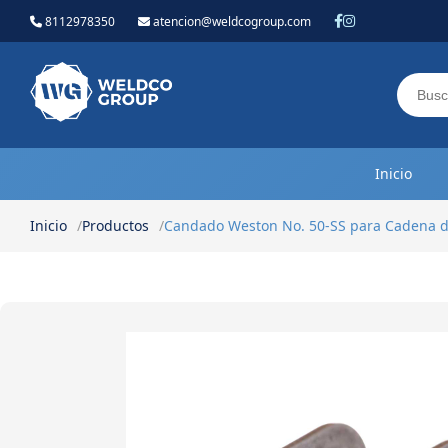
8112978350
atencion@weldcogroup.com
Weldco Group.
Inicio
Inicio
Productos
Candado Weston No. 50-SS para Cadena d