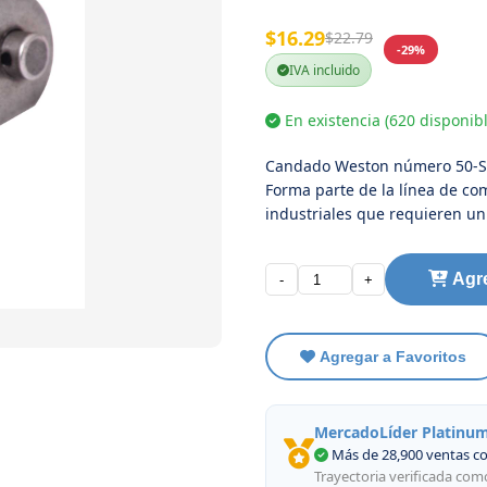
$16.29
$22.79
-29%
IVA incluido
En existencia (620 disponibl
Candado Weston número 50-SS,
Forma parte de la línea de c
industriales que requieren un
Agre
-
+
Agregar a Favoritos
MercadoLíder Platinu
Más de 28,900 ventas c
Trayectoria verificada co