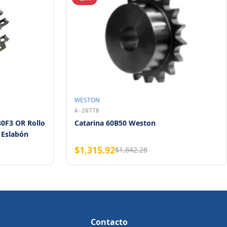
WESTON
A-20778
0F3 OR Rollo
Catarina 60B50 Weston
 Eslabón
$1,315.92
$1,842.28
Contacto