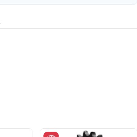
s
-29%