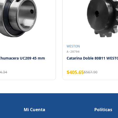
WESTON
A-20794
 Chumacera UC209 45 mm
Catarina Doble 80B11 WEST
$405.65
4.34
$567.90
Mi Cuenta
Políticas