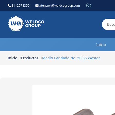
8112978350
atencion@weldcogroup.com
Weldco Group.
Inicio
Inicio
Productos
Medio Candado No. 50-SS Weston