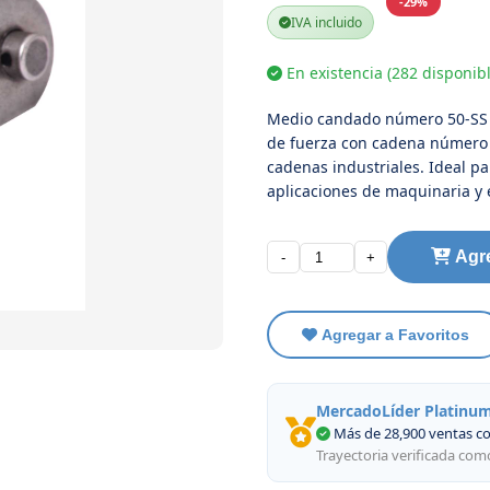
-29%
IVA incluido
En existencia (282 disponibl
Medio candado número 50-SS 
de fuerza con cadena número 5
cadenas industriales. Ideal p
aplicaciones de maquinaria y 
Agre
-
+
Agregar a Favoritos
MercadoLíder Platinu
Más de 28,900 ventas c
Trayectoria verificada co