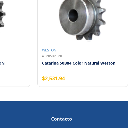
WESTON
A-20532-20
ON
Catarina 50B84 Color Natural Weston
$2,531.94
Contacto