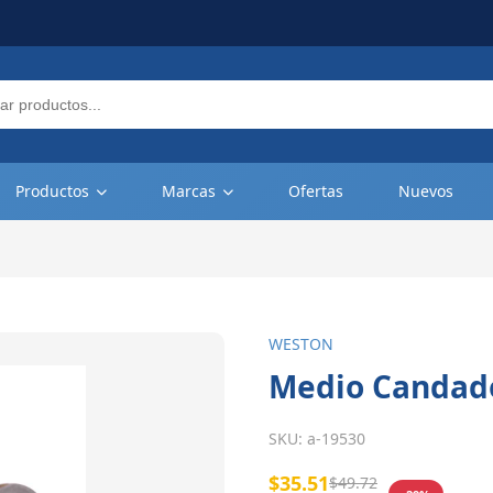
Productos
Marcas
Ofertas
Nuevos
WESTON
Medio Candado
SKU:
a-19530
$35.51
$49.72