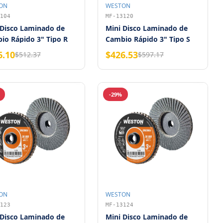
ON
WESTON
104
MF-13120
 Disco Laminado de
Mini Disco Laminado de
io Rápido 3" Tipo R
Cambio Rápido 3" Tipo S
onia Grano 120
Zirconia Grano 36 WESTON
6.10
$426.53
$512.37
$597.17
TON
-29%
ON
WESTON
123
MF-13124
 Disco Laminado de
Mini Disco Laminado de