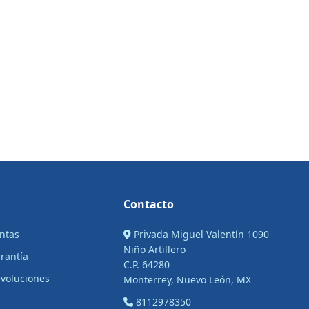
Contacto
entas
Privada Miguel Valentín 1090
Niño Artillero
arantía
C.P. 64280
voluciones
Monterrey, Nuevo León, MX
8112978350