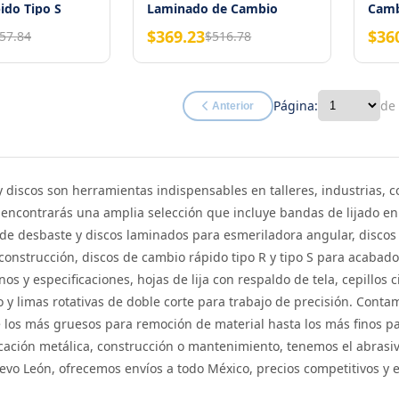
ido Tipo S
Laminado de Cambio
Camb
 Grano 40
Rápido 3" Tipo S Zirconia
Zirc
$369.23
$36
57.84
$516.78
Grano 60
Página:
de
Anterior
y discos son herramientas indispensables en talleres, industrias, c
ncontrarás una amplia selección que incluye bandas de lijado en ó
 de desbaste y discos laminados para esmeriladora angular, disco
construcción, discos de cambio rápido tipo R y tipo S para acabado
nos y especificaciones, hojas de lija con respaldo de tela, cepillos
o y limas rotativas de doble corte para trabajo de precisión. Con
los más gruesos para remoción de material hasta los más finos pa
icación metálica, construcción o mantenimiento, tenemos el abrasi
vo León, ofrecemos envíos a todo México, precios competitivos y 