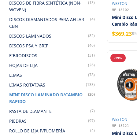
DISCOS DE FIBRA SINTÉTICA (NON-
(13)
WESTON
WOVEN)
MF-13102
Mini Disco
DISCOS DIAMANTADOS PARA AFILAR
(4)
Cambio Rápi
CBN
Zirconia G
$369.23
$5
DISCOS LAMINADOS
(82)
(Bolsa con 1
DISCOS PSA Y GRIP
(40)
FIBRODISCOS
(31)
-29%
HOJAS DE LIJA
(26)
LIMAS
(78)
LIMAS ROTATIVAS
(133)
MINI DISCO LAMINADO D/CAMBIO
(20)
RAPIDO
PASTA DE DIAMANTE
(7)
WESTON
PIEDRAS
(97)
MF-13121
ROLLO DE LIJA P/PLOMERÍA
(4)
Mini Disco