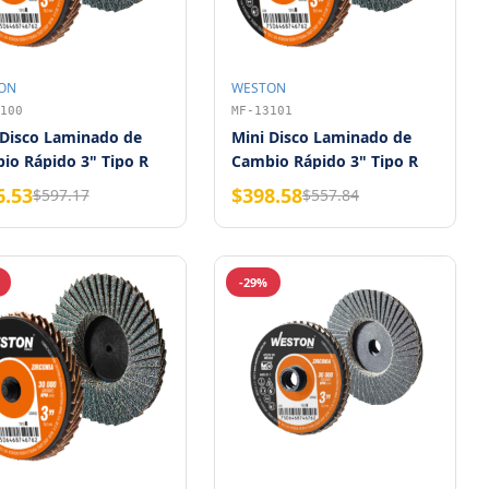
ON
WESTON
100
MF-13101
 Disco Laminado de
Mini Disco Laminado de
io Rápido 3" Tipo R
Cambio Rápido 3" Tipo R
onia Grano 36 Weston
Zirconia Grano 40 WESTON
6.53
$398.58
$597.17
$557.84
(Bolsa con 10 piezas)
-29%