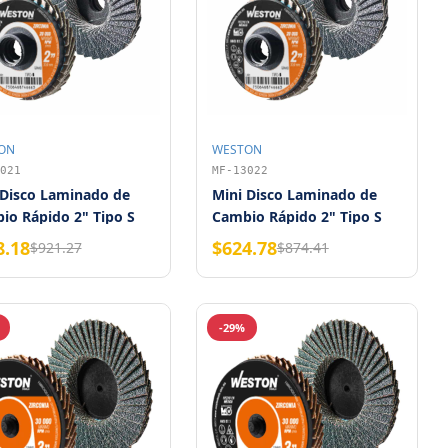
ON
WESTON
021
MF-13022
 Disco Laminado de
Mini Disco Laminado de
io Rápido 2" Tipo S
Cambio Rápido 2" Tipo S
onia Grano 40 WESTON
Zirconia Grano 60 WESTON
8.18
$624.78
$921.27
$874.41
a con 20 piezas)
-29%