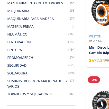
MANTENIMIENTO DE EXTERIORES
(55)
MAQUINARIA
(58)
MAQUINARIA PARA MADERA
(30)
MATERIA PRIMA
(0)
NEUMÁTICO
(369)
WESTON
PERFORACIÓN
(1149)
MF-13004
Mini Disco
PINTURA
(194)
Cambio Rápi
PROMO/MERCH
(57)
Zirconia Gr
$572.34
$8
WESTON
SEGURIDAD
(523)
SOLDADURA
(694)
-29%
SUMINISTROS PARA MAQUINADOS Y
(73)
VARIOS
TORNILLOS Y SUJETADORES
(3460)