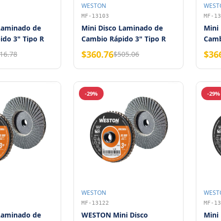
WESTON
WEST
MF-13103
MF-13
 Laminado de
Mini Disco Laminado de
Mini
do 3" Tipo R
Cambio Rápido 3" Tipo R
Camb
rano 60 WESTON
Zirconia Grano 80 WESTON
Zirc
$360.76
$36
16.78
$505.06
0 piezas)
(Bolsa con 10 piezas)
WES
-29%
-29%
WESTON
WEST
MF-13122
MF-13
 Laminado de
WESTON Mini Disco
Mini