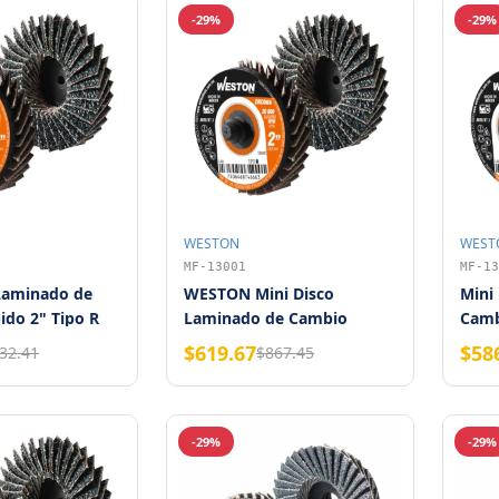
-29%
-29%
WESTON
WEST
MF-13001
MF-13
 Laminado de
WESTON Mini Disco
Mini
do 2" Tipo R
Laminado de Cambio
Camb
rano 36 WESTON
Rápido Tipo R 2" Zirconia
Zirc
$619.67
$58
32.41
$867.45
Grano 40
-29%
-29%