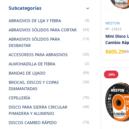
Subcategorías
ABRASIVOS DE LIJA Y FIBRA
(4)
WESTON
ABRASIVOS SÓLIDOS PARA CORTAR
(43)
MF-13023
Mini Disco
ABRASIVOS SÓLIDOS PARA
(13)
Cambio Ráp
DESBASTAR
Zirconia Gr
$605.29
$8
ACCESORIOS PARA ABRASIVOS
(30)
WESTON
ALMOHADILLA DE FIBRA
(2)
BANDAS DE LIJADO
(99)
-29%
BROCAS, DISCOS Y COPAS
(36)
DIAMANTADAS
CEPILLERÍA
(76)
DISCO PARA SIERRA CIRCULAR
(48)
P/MADERA Y ALUMINIO
DISCOS CAMBIO RÁPIDO
(79)