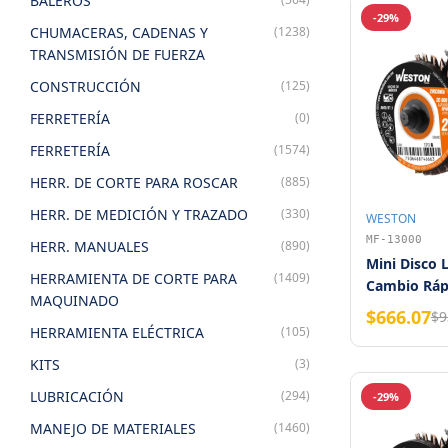
BALEROS
-29%
CHUMACERAS, CADENAS Y
(1238)
TRANSMISIÓN DE FUERZA
CONSTRUCCIÓN
(125)
FERRETERÍA
(0)
FERRETERÍA
(1574)
HERR. DE CORTE PARA ROSCAR
(885)
HERR. DE MEDICIÓN Y TRAZADO
(330)
WESTON
MF-13000
HERR. MANUALES
(890)
Mini Disco
HERRAMIENTA DE CORTE PARA
(1409)
Cambio Rápi
MAQUINADO
Zirconia G
$666.07
$9
HERRAMIENTA ELÉCTRICA
(105)
KITS
(3)
LUBRICACIÓN
(294)
-29%
MANEJO DE MATERIALES
(1460)