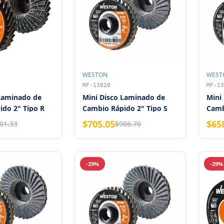
WESTON
WEST
MF-13020
MF-13
 Laminado de
Mini Disco Laminado de
Mini
do 2" Tipo R
Cambio Rápido 2" Tipo S
Camb
ano 120
Zirconia Grano 36 WESTON
Zirc
$705.05
$65
01.33
$986.70
(Bols
-29%
-29%