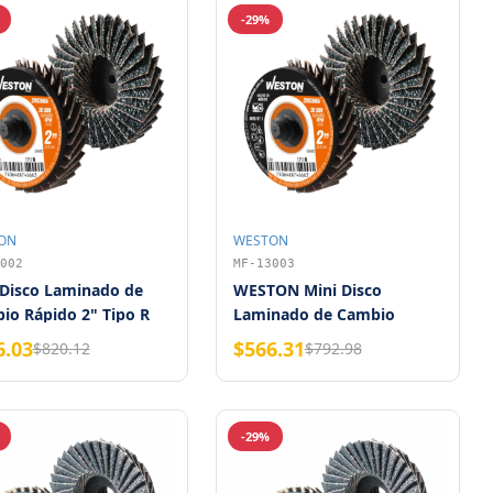
-29%
ON
WESTON
002
MF-13003
 Disco Laminado de
WESTON Mini Disco
io Rápido 2" Tipo R
Laminado de Cambio
onia Grano 60 WESTON
Rápido 2" Tipo R Zirconia
6.03
$566.31
$820.12
$792.98
Grano 80 (Bolsa con 20
piezas)
-29%