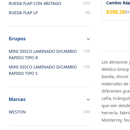
Cambio Ráp
RUEDA FLAP CON VÁSTAGO
(25)
Zirconia 3"
$398.58
$5
RUEDA FLAP LP
(8)
WESTON
Grupos
MINI DISCO LAMINADO D/CAMBIO
(10)
RAPIDO TIPO R
Los abrasivos 
MINI DISCO LAMINADO D/CAMBIO
(10)
Weldco Group e
RAPIDO TIPO S
banda, discos
materiales de 
diferentes gra
caña, triángul
Marcas
que van desde 
WESTON
(20)
herrería, fabr
Monterrey, Nue