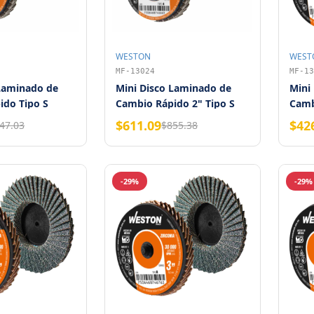
WESTON
WEST
MF-13024
MF-13
 Laminado de
Mini Disco Laminado de
Mini
ido Tipo S
Cambio Rápido 2" Tipo S
Camb
ano 80 2"
Zirconia Grano 120
Zirc
$611.09
$42
47.03
$855.38
WESTON
-29%
-29%