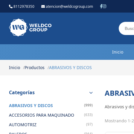
8112978350
atencion@weldcogroup.com
Weldco Group.
Inicio
Inicio
Productos
ABRASIVOS Y DISCOS
ABRASIV
Categorías
ABRASIVOS Y DISCOS
(999)
Abrasivos y di
ACCESORIOS PARA MAQUINADO
(633)
Mostrando 1-2
AUTOMOTRIZ
(97)
(564)