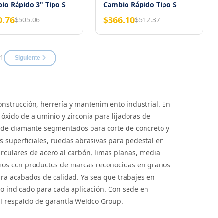
io Rápido 3" Tipo S
Cambio Rápido Tipo S
onia Grano 80 Weston
Zirconia Grano 120 3"
0.76
$366.10
$505.06
$512.37
WESTON
 1
Siguiente
onstrucción, herrería y mantenimiento industrial. En
xido de aluminio y zirconia para lijadoras de
s de diamante segmentados para corte de concreto y
s superficiales, ruedas abrasivas para pedestal en
 circulares de acero al carbón, limas planas, media
tamos con productos de marcas reconocidas en granos
ra acabados de calidad. Ya sea que trabajes en
vo indicado para cada aplicación. Con sede en
el respaldo de garantía Weldco Group.