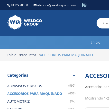
8112978350
atencion@weldcogroup.com
Weldco Group.
Inicio
Inicio
Productos
ACCESORIOS PARA MAQUINADO
ACCESO
Categorías
ABRASIVOS Y DISCOS
(999)
Accesorios par
ACCESORIOS PARA MAQUINADO
(633)
Mostrando 1-2
AUTOMOTRIZ
(97)
(564)