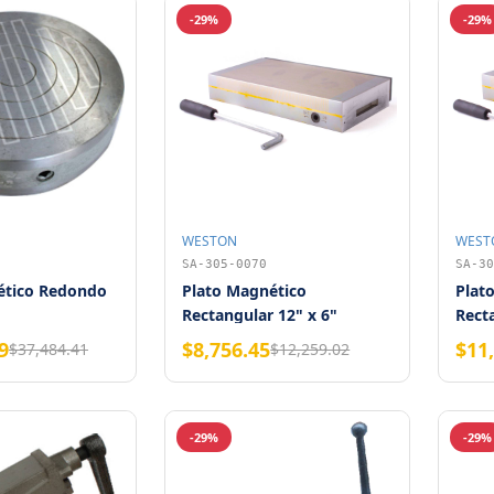
-29%
-29%
WESTON
WEST
SA-305-0070
SA-30
ético Redondo
Plato Magnético
Plat
Rectangular 12" x 6"
Recta
Weston
West
9
$8,756.45
$11
$37,484.41
$12,259.02
-29%
-29%