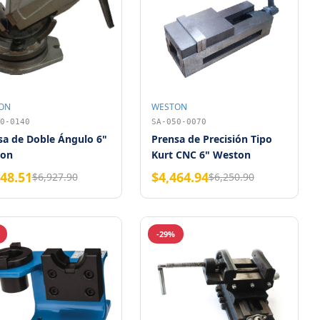
ON
WESTON
0-0140
SA-050-0070
sa de Doble Ángulo 6"
Prensa de Precisión Tipo
on
Kurt CNC 6" Weston
948.51
$4,464.94
$6,927.90
$6,250.90
-29%