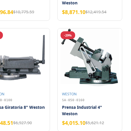
Weston
696.84
$8,871.10
$10,775.59
$12,419.54
-29%
ON
WESTON
0-0100
SA-050-0160
sa Giratoria 8" Weston
Prensa Industrial 4"
Weston
948.51
$4,015.10
$6,927.90
$5,621.12