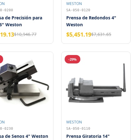
ON
WESTON
0-0200
SA-050-0120
a de Precisión para
Prensa de Redondos 4"
6" Weston
Weston
819.13
$5,451.19
$10,946.77
$7,631.65
-29%
ON
WESTON
0-0230
SA-050-0110
sa de Senos 4" Weston
Prensa Giratoria 14"