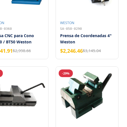
ON
WESTON
0-0360
SA-050-0290
sa CNC para Cono
Prensa de Coordenadas 4"
0 / BT50 Weston
Weston
141.91
$2,246.46
$2,998.66
$3,145.04
-29%