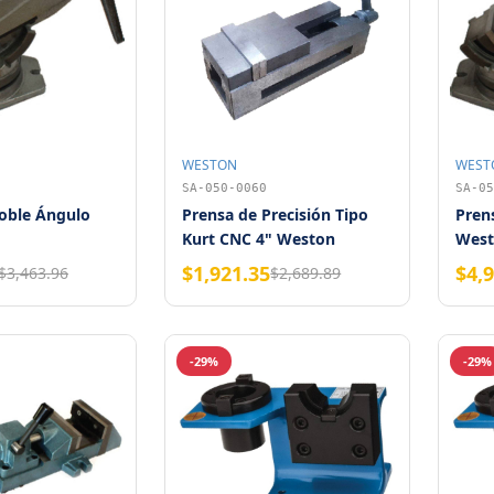
WESTON
WEST
SA-050-0060
SA-05
oble Ángulo
Prensa de Precisión Tipo
Pren
Kurt CNC 4" Weston
West
$1,921.35
$4,
$3,463.96
$2,689.89
-29%
-29%