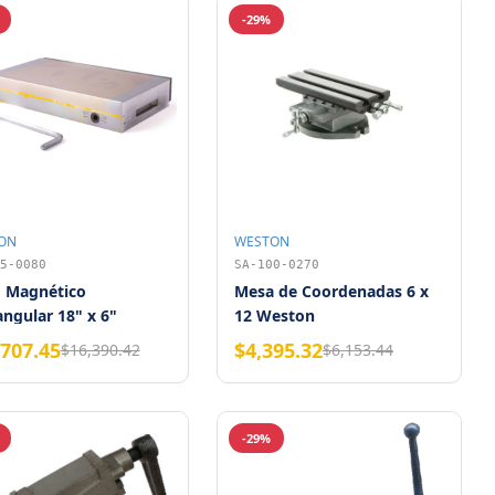
-29%
ON
WESTON
5-0080
SA-100-0270
o Magnético
Mesa de Coordenadas 6 x
ngular 18" x 6"
12 Weston
on
,707.45
$4,395.32
$16,390.42
$6,153.44
-29%