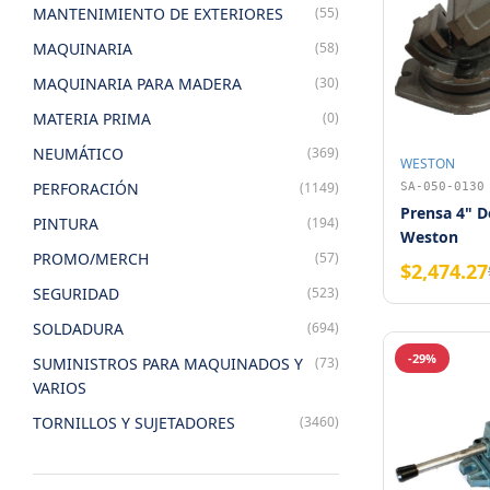
MANTENIMIENTO DE EXTERIORES
(55)
MAQUINARIA
(58)
MAQUINARIA PARA MADERA
(30)
MATERIA PRIMA
(0)
NEUMÁTICO
(369)
WESTON
PERFORACIÓN
(1149)
SA-050-0130
Prensa 4" D
PINTURA
(194)
Weston
PROMO/MERCH
(57)
$2,474.27
SEGURIDAD
(523)
SOLDADURA
(694)
-29%
SUMINISTROS PARA MAQUINADOS Y
(73)
VARIOS
TORNILLOS Y SUJETADORES
(3460)