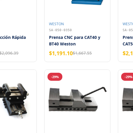
WESTON
WEST
SA-050-0350
SA-05
cción Rápida
Prensa CNC para CAT40 y
Pren
BT40 Weston
CAT5
$1,191.10
$2,
$2,096.39
$1,667.55
-29%
-29%