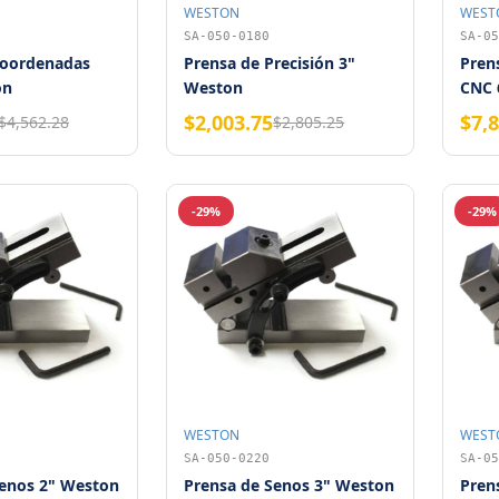
WESTON
WEST
SA-050-0180
SA-05
Coordenadas
Prensa de Precisión 3"
Prens
on
Weston
CNC 
$2,003.75
$7,
$4,562.28
$2,805.25
-29%
-29%
WESTON
WEST
SA-050-0220
SA-05
Senos 2" Weston
Prensa de Senos 3" Weston
Pren