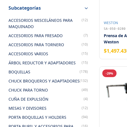
Subcategorías
ACCESORIOS MISCELÁNEOS PARA
(12)
WESTON
MAQUINADO
SA-050-0280
ACCESORIOS PARA FRESADO
(7)
Prensa de A
Weston
ACCESORIOS PARA TORNERO
(10)
$1,497.43
ACCESORIOS VARIOS
(15)
ÁRBOL REDUCTOR Y ADAPTADORES
(15)
BOQUILLAS
(178)
-29%
CHUCK BROQUEROS Y ADAPTADORES
(132)
CHUCK PARA TORNO
(49)
CUÑA DE EXPULSIÓN
(4)
MESAS Y DIVISORES
(12)
PORTA BOQUILLAS Y HOLDERS
(94)
PORTA BURIL Y ACCESORIOS PARA
(16)