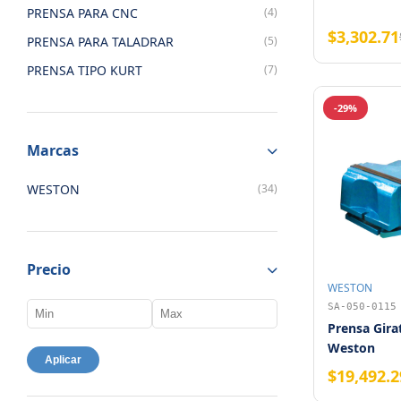
PRENSA PARA CNC
(4)
$3,302.71
PRENSA PARA TALADRAR
(5)
PRENSA TIPO KURT
(7)
-29%
Marcas
WESTON
(34)
Precio
WESTON
SA-050-0115
Prensa Gira
Weston
Aplicar
$19,492.2