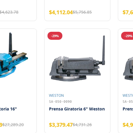
$4,112.04
$7,
$4,623.78
$5,756.85
-29%
-29%
WESTON
WEST
SA-050-0090
SA-05
toria 16"
Prensa Giratoria 6" Weston
Pren
9
$3,379.47
$4,
$27,289.20
$4,731.26