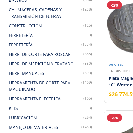
BALEROS
-29%
CHUMACERAS, CADENAS Y
(1238)
TRANSMISIÓN DE FUERZA
CONSTRUCCIÓN
(125)
FERRETERÍA
(0)
FERRETERÍA
(1574)
HERR. DE CORTE PARA ROSCAR
(885)
HERR. DE MEDICIÓN Y TRAZADO
(330)
WESTON
SA-305-0090
HERR. MANUALES
(890)
Plato Magn
HERRAMIENTA DE CORTE PARA
(1409)
10" Weston
MAQUINADO
$26,774.5
HERRAMIENTA ELÉCTRICA
(105)
KITS
(3)
LUBRICACIÓN
(294)
-29%
MANEJO DE MATERIALES
(1460)