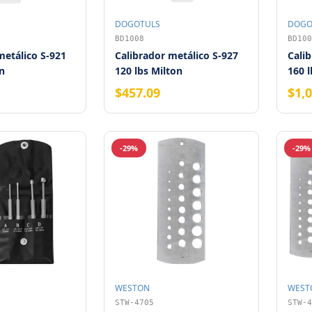
DOGOTULS
DOGO
BD1008
BD100
metálico S-921
Calibrador metálico S-927
Calib
on
120 lbs Milton
160 l
$457.09
$1,
-29%
-29%
WESTON
WEST
STW-4705
STW-4