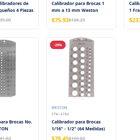
libradores de
Calibrador para Brocas 1
Calib
equeños 4 Piezas
mm a 13 mm Weston
1 Fra
Alfa
$75.93
$23
99.00
$106.29
-29%
WESTON
STW-4704
para Brocas No.
Calibrador para Brocas
STON
1/16" - 1/2" (64 Medidas)
Weston
$78.45
41.83
$109.83