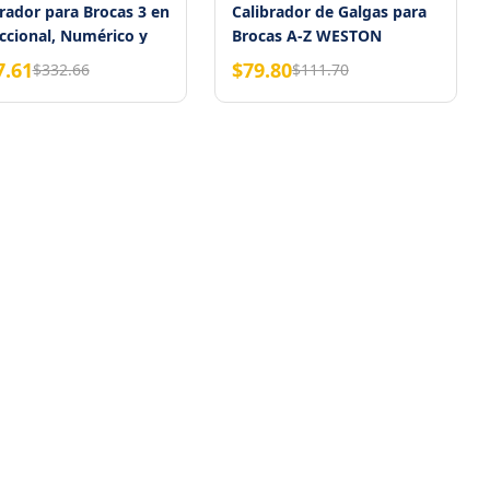
rador para Brocas 3 en
Calibrador de Galgas para
ccional, Numérico y
Brocas A-Z WESTON
bético Weston
7.61
$79.80
$332.66
$111.70