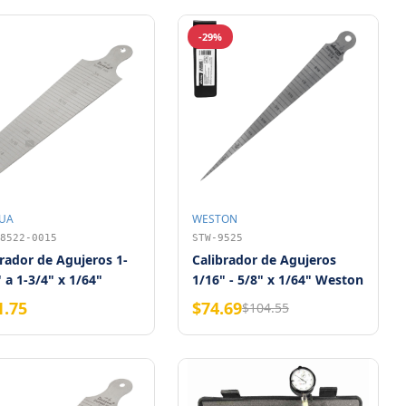
-29%
UA
WESTON
8522-0015
STW-9525
rador de Agujeros 1-
Calibrador de Agujeros
 a 1-3/4" x 1/64"
1/16" - 5/8" x 1/64" Weston
QUA
1.75
$74.69
$104.55