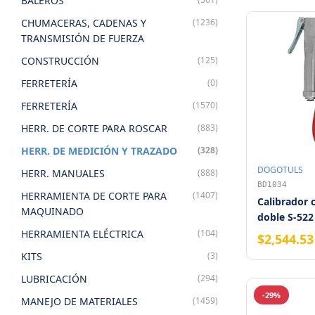
BALEROS
CHUMACERAS, CADENAS Y
(1236)
TRANSMISIÓN DE FUERZA
CONSTRUCCIÓN
(125)
FERRETERÍA
(0)
FERRETERÍA
(1570)
HERR. DE CORTE PARA ROSCAR
(883)
HERR. DE MEDICIÓN Y TRAZADO
(328)
DOGOTULS
HERR. MANUALES
(888)
BD1034
HERRAMIENTA DE CORTE PARA
(1407)
Calibrador 
MAQUINADO
doble S-522
Milton
HERRAMIENTA ELÉCTRICA
(104)
$2,544.53
KITS
(3)
LUBRICACIÓN
(294)
-29%
MANEJO DE MATERIALES
(1459)