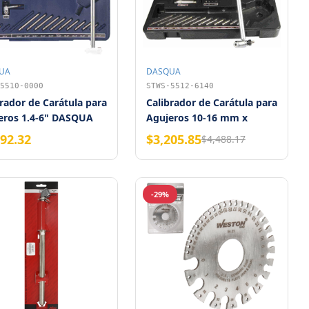
UA
DASQUA
5510-0000
STWS-5512-6140
rador de Carátula para
Calibrador de Carátula para
eros 1.4-6" DASQUA
Agujeros 10-16 mm x
0.0005" DASQUA
792.32
$3,205.85
$4,488.17
-29%