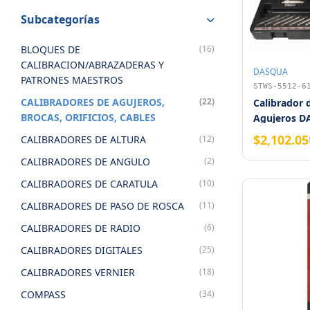
Subcategorías
BLOQUES DE
(16)
CALIBRACION/ABRAZADERAS Y
DASQUA
PATRONES MAESTROS
STWS-5512-6
CALIBRADORES DE AGUJEROS,
(22)
Calibrador 
BROCAS, ORIFICIOS, CABLES
Agujeros D
0.0005" x 6"
$2,102.05
CALIBRADORES DE ALTURA
(12)
CALIBRADORES DE ANGULO
(2)
CALIBRADORES DE CARATULA
(10)
CALIBRADORES DE PASO DE ROSCA
(11)
CALIBRADORES DE RADIO
(6)
CALIBRADORES DIGITALES
(25)
CALIBRADORES VERNIER
(18)
COMPASS
(34)