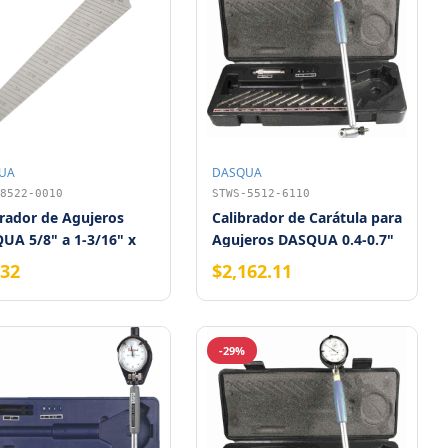
UA
DASQUA
8522-0010
STWS-5512-6110
brador de Agujeros
Calibrador de Carátula para
UA 5/8" a 1-3/16" x
Agujeros DASQUA 0.4-0.7"
"
x 0.0005" x 4"
.32
$2,162.11
-29%