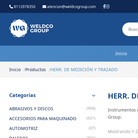
8112978350
atencion@weldcogroup.com
Weldco Group.
Inicio
Inicio
Productos
HERR. DE MEDICIÓN Y TRAZADO
HERR. 
Categorías
ABRASIVOS Y DISCOS
(994)
Instrumentos d
Group.
ACCESORIOS PARA MAQUINADO
(631)
AUTOMOTRIZ
(97)
Mostrando 1-2
(561)