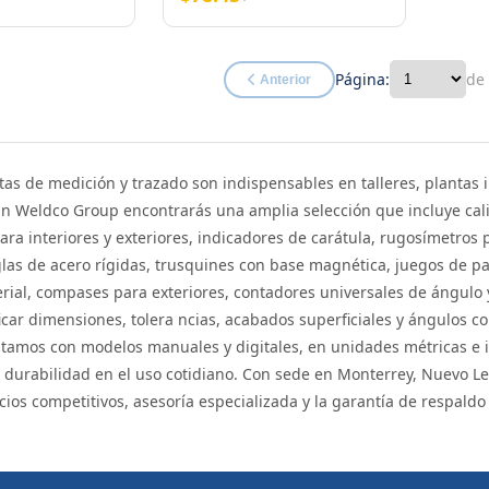
Página:
de
Anterior
as de medición y trazado son indispensables en talleres, plantas 
En Weldco Group encontrarás una amplia selección que incluye cali
ra interiores y exteriores, indicadores de carátula, rugosímetros p
las de acero rígidas, trusquines con base magnética, juegos de pa
rial, compases para exteriores, contadores universales de ángulo 
icar dimensiones, tolera ncias, acabados superficiales y ángulos 
ntamos con modelos manuales y digitales, en unidades métricas e 
y durabilidad en el uso cotidiano. Con sede en Monterrey, Nuevo L
ios competitivos, asesoría especializada y la garantía de respald