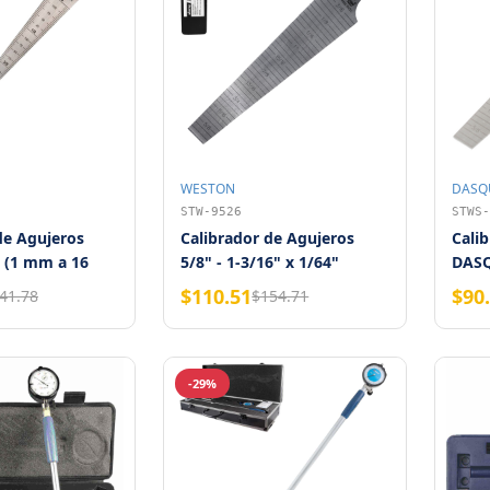
WESTON
DASQ
STW-9526
STWS-
de Agujeros
Calibrador de Agujeros
Cali
" (1 mm a 16
5/8" - 1-3/16" x 1/64"
DASQ
mm Weston
WESTON
1/64
$110.51
$90
41.78
$154.71
-29%