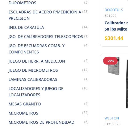
DUROMETROS
(5)
DOGOTULS
ESCUADRAS DE ACERO P/MEDICION A
(23)
BD1009
PRECISION
Calibrador 
IND. DE CARATULA
(14)
50 lbs Milt
JGO. DE CALIBRADORES TELESCOPICOS
(1)
$301.44
JGO. DE ESCUADRAS COMB. Y
(4)
COMPONENTES
JUEGO DE HERR. A MEDICION
(2)
-29%
JUEGO DE MICROMETROS
(12)
LAMINAS CALIBRADORAS
(1)
LOCALIZADORES Y JUEGO DE
(10)
LOCALIZADORES
MESAS GRANITO
(4)
MICROMETROS
(32)
WESTON
MICROMETROS DE PROFUNDIDAD
(6)
STW-9025