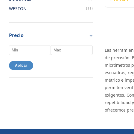
WESTON
(11)
Precio
Las herramient
de precisión. 
micrómetros pa
Aplicar
escuadras, reg
métrico e impe
permiten verif
exigentes. Co
repetibilidad 
ofrecemos prec