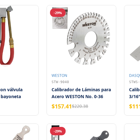
-29%
WESTON
DASQ
STW-9040
STWS-
con válvula
Calibrador de Láminas para
Calib
 bayoneta
Acero WESTON No. 0-36
3/16"
(0.325" - 0.005")
DAS
$157.41
$11
$220.38
-29%