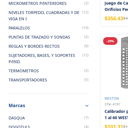
Juego de Ca
MICROMETROS P/INTERIORES
(2)
Orificios P
NIVELES TORPEDO, CUADRADAS Y DE
(12)
Weston
$356.43
$4
VIGA EN I
PARALELOS
(14)
PUNTAS DE TRAZADO Y SONDAS
(2)
-29%
REGLAS Y BORDES RECTOS
(8)
SUJETADORES, BASES, Y SOPORTES
(12)
P/IND.
TERMOMETROS
(2)
TRANSPORTADORES
(5)
WESTON
Marcas
STW-4707
Calibrador 
1 al 60 WE
DASQUA
(7)
$101.31
$1
DOGOTULS
(4)