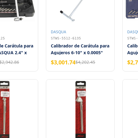
DASQUA
DASQ
125
STWS-5512-6135
STWS-
de Carátula para
Calibrador de Carátula para
Calib
ASQUA 2.4" x
Agujeros 6-10" x 0.0005"
Aguj
DASQUA
$3,001.74
$2,
$2,942.86
$4,202.45