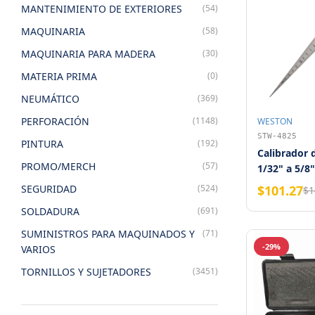
MANTENIMIENTO DE EXTERIORES
(54)
MAQUINARIA
(58)
MAQUINARIA PARA MADERA
(30)
MATERIA PRIMA
(0)
NEUMÁTICO
(369)
PERFORACIÓN
(1148)
WESTON
STW-4825
PINTURA
(192)
Calibrador 
PROMO/MERCH
(57)
1/32" a 5/8
mm) Pulg/
SEGURIDAD
(524)
$101.27
$1
SOLDADURA
(691)
SUMINISTROS PARA MAQUINADOS Y
(71)
-29%
VARIOS
TORNILLOS Y SUJETADORES
(3451)