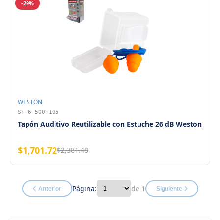
-29%
WESTON
ST-6-500-195
Tapón Auditivo Reutilizable con Estuche 26 dB Weston
$1,701.72
$2,381.48
Página:
de 1
Anterior
Siguiente