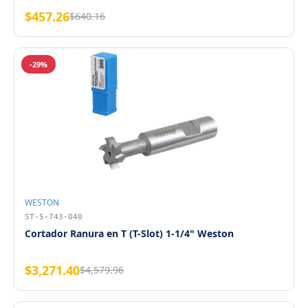
$457.26
$640.16
-29%
WESTON
ST-5-743-040
Cortador Ranura en T (T-Slot) 1-1/4" Weston
$3,271.40
$4,579.96