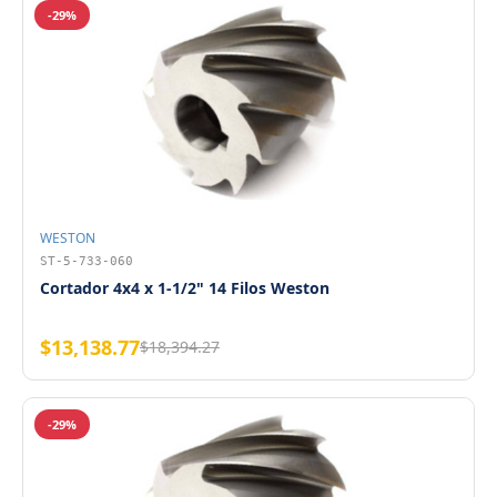
-29%
WESTON
ST-5-733-060
Cortador 4x4 x 1-1/2" 14 Filos Weston
$13,138.77
$18,394.27
-29%