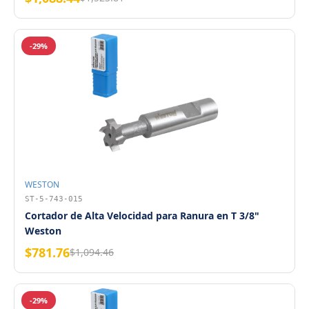
-29%
WESTON
ST-5-743-015
Cortador de Alta Velocidad para Ranura en T 3/8"
Weston
$781.76
$1,094.46
-29%