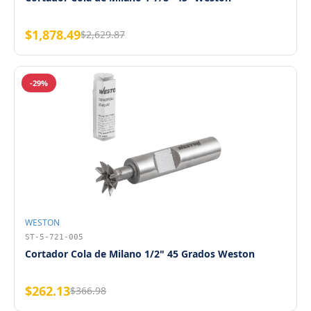
$1,878.49
$2,629.87
-29%
WESTON
ST-5-721-005
Cortador Cola de Milano 1/2" 45 Grados Weston
$262.13
$366.98