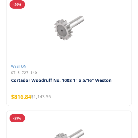
-29%
WESTON
ST-5-727-140
Cortador Woodruff No. 1008 1" x 5/16" Weston
$816.84
$1,143.56
-29%