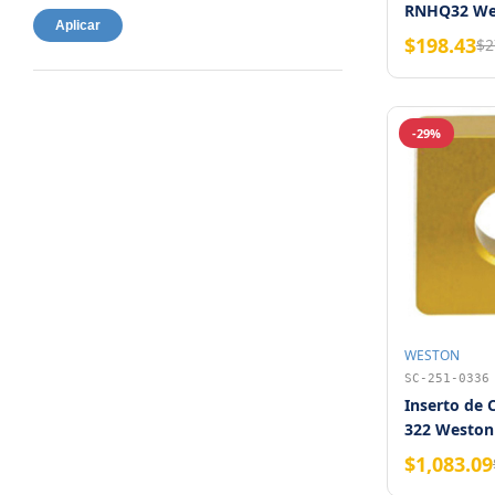
RNHQ32 We
Aplicar
$198.43
$2
-29%
WESTON
SC-251-0336
Inserto de
322 Weston
$1,083.09