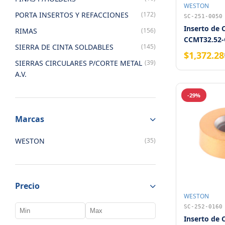
WESTON
PORTA INSERTOS Y REFACCIONES
(172)
SC-251-0050
Inserto de 
RIMAS
(156)
CCMT32.52-
SIERRA DE CINTA SOLDABLES
(145)
Weston
$1,372.28
SIERRAS CIRCULARES P/CORTE METAL
(39)
A.V.
-29%
Marcas
WESTON
(35)
Precio
WESTON
SC-252-0160
Inserto de 