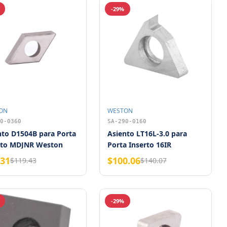
-29%
ON
WESTON
0-0360
SA-290-0160
nto D1504B para Porta
Asiento LT16L-3.0 para
rto MDJNR Weston
Porta Inserto 16IR
Izquierdo Weston
.31
$100.06
$119.43
$140.07
-29%