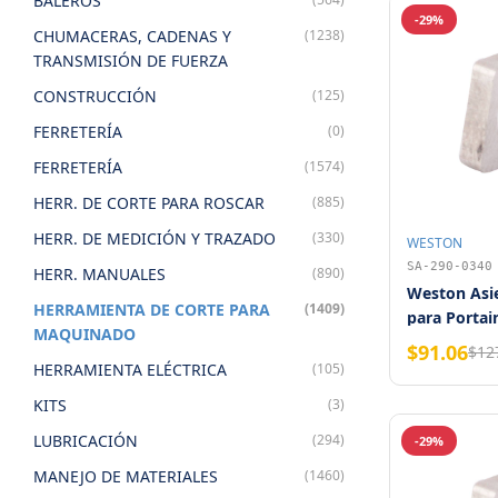
BALEROS
-29%
CHUMACERAS, CADENAS Y
(1238)
TRANSMISIÓN DE FUERZA
CONSTRUCCIÓN
(125)
FERRETERÍA
(0)
FERRETERÍA
(1574)
HERR. DE CORTE PARA ROSCAR
(885)
HERR. DE MEDICIÓN Y TRAZADO
(330)
WESTON
SA-290-0340
HERR. MANUALES
(890)
Weston Asi
HERRAMIENTA DE CORTE PARA
(1409)
para Portai
MAQUINADO
CNMG432
$91.06
$12
HERRAMIENTA ELÉCTRICA
(105)
KITS
(3)
LUBRICACIÓN
(294)
-29%
MANEJO DE MATERIALES
(1460)