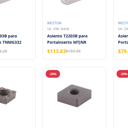
WESTON
WEST
SA-290-0420
SA-29
03B para
Asiento T2203B para
Asie
to TNMG332
Portainserto MTJNR
Port
Weston
West
$113.83
$79
8.20
$159.35
-29%
-29%