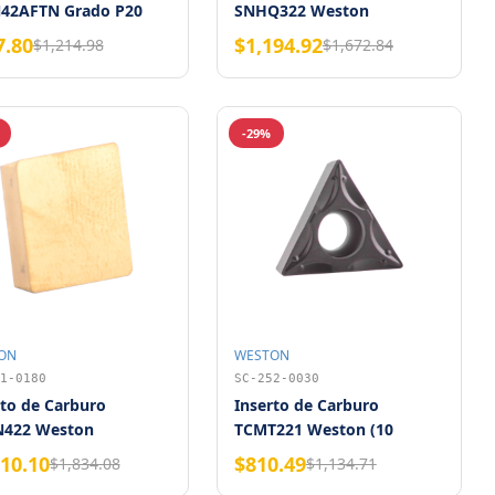
42AFTN Grado P20
SNHQ322 Weston
on
7.80
$1,194.92
$1,214.98
$1,672.84
-29%
ON
WESTON
1-0180
SC-252-0030
rto de Carburo
Inserto de Carburo
422 Weston
TCMT221 Weston (10
piezas)
310.10
$810.49
$1,834.08
$1,134.71