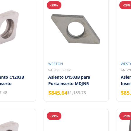
-29%
-29%
WESTON
WEST
SA-290-0362
SA-29
ento C1203B
Asiento D1503B para
Asie
nserto
Portainserto MDJNR
Inse
Weston (10 piezas)
$845.64
$85
7.48
$1,183.78
-29%
-29%