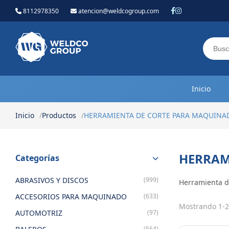
8112978350
atencion@weldcogroup.com
Weldco Group.
Inicio
Inicio
Productos
HERRAMIENTA DE CORTE PARA MAQUINA
HERRAM
Categorías
ABRASIVOS Y DISCOS
(999)
Herramienta de
ACCESORIOS PARA MAQUINADO
(633)
Mostrando 1-2
AUTOMOTRIZ
(97)
(564)