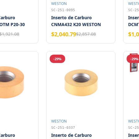
WESTON
WEST
SC-251-0095
SC-25
Carburo
Inserto de Carburo
Inse
OTM P20-30
CNMA432 K20 WESTON
DCMT
$2,040.79
$1,
$1,921.08
$2,857.08
-29%
-29%
WESTON
WEST
SC-251-0337
SC-25
Carburo
Inserto de Carburo
Inse