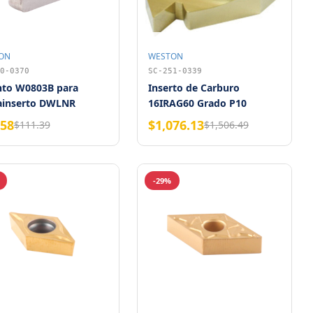
ON
WESTON
0-0370
SC-251-0339
nto W0803B para
Inserto de Carburo
ainserto DWLNR
16IRAG60 Grado P10
on
WESTON
.58
$1,076.13
$111.39
$1,506.49
-29%