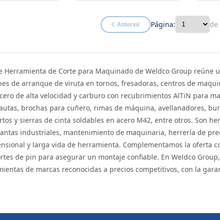
Página:
de
Anterior
de Herramienta de Corte para Maquinado de Weldco Group reúne u
es de arranque de viruta en tornos, fresadoras, centros de maqui
acero de alta velocidad y carburo con recubrimientos AlTiN para ma
lautas, brochas para cuñero, rimas de máquina, avellanadores, bur
rtos y sierras de cinta soldables en acero M42, entre otros. Son h
ntas industriales, mantenimiento de maquinaria, herrería de prec
ensional y larga vida de herramienta. Complementamos la oferta c
sortes de pin para asegurar un montaje confiable. En Weldco Grou
ientas de marcas reconocidas a precios competitivos, con la garan