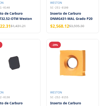
ON
WESTON
1-0140
SC-251-0100
rto de Carburo
Inserto de Carburo
32.52-OTM Weston
DNMG431-MAL Grado P20
M20 Weston
022.31
$2,568.12
$1,431.21
$3,595.30
-29%
ON
WESTON
2-0130
SC-252-0155
rto de Carburo
Inserto de Carburo