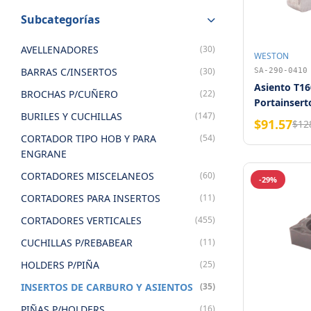
Subcategorías
AVELLENADORES
(30)
WESTON
BARRAS C/INSERTOS
(30)
SA-290-0410
Asiento T16
BROCHAS P/CUÑERO
(22)
Portainser
BURILES Y CUCHILLAS
(147)
Weston
$91.57
$12
CORTADOR TIPO HOB Y PARA
(54)
ENGRANE
CORTADORES MISCELANEOS
(60)
-29%
CORTADORES PARA INSERTOS
(11)
CORTADORES VERTICALES
(455)
CUCHILLAS P/REBABEAR
(11)
HOLDERS P/PIÑA
(25)
INSERTOS DE CARBURO Y ASIENTOS
(35)
PIÑAS P/HOLDERS
(16)