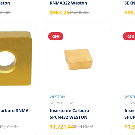
ston
RNMA322 Weston
SEKN
(Empaque 10 piezas)
West
$963.26
$86
77.80
$1,348.50
-29%
-29%
WESTON
WEST
SC-251-0332
SC-25
 Carburo SNMA
Inserto de Carburo
Inse
SPCN432 WESTON
SPUN
$1,721.44
$1,
$1,516.35
$2,410.02