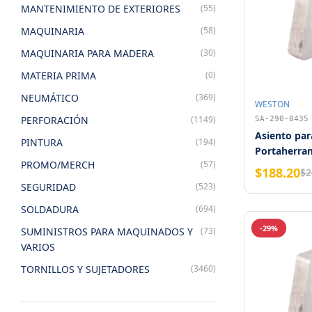
MANTENIMIENTO DE EXTERIORES
(55)
MAQUINARIA
(58)
MAQUINARIA PARA MADERA
(30)
MATERIA PRIMA
(0)
NEUMÁTICO
(369)
WESTON
PERFORACIÓN
(1149)
SA-290-0435
Asiento par
PINTURA
(194)
Portaherra
PROMO/MERCH
(57)
C1904B
$188.20
$2
SEGURIDAD
(523)
SOLDADURA
(694)
-29%
SUMINISTROS PARA MAQUINADOS Y
(73)
VARIOS
TORNILLOS Y SUJETADORES
(3460)