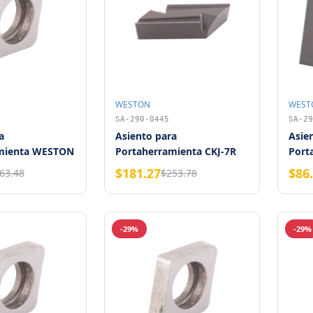
WESTON
WEST
SA-290-0445
SA-29
a
Asiento para
Asie
mienta WESTON
Portaherramienta CKJ-7R
Port
Weston
West
$181.27
$86
63.48
$253.78
-29%
-29%