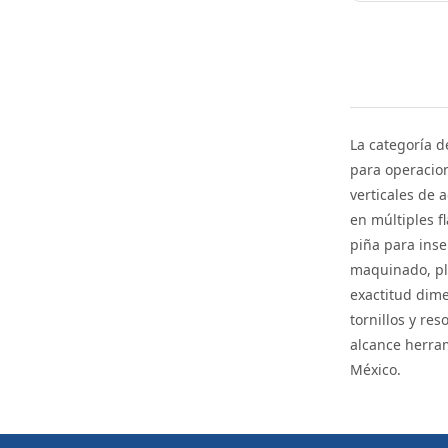
La categoría 
para operacion
verticales de 
en múltiples f
piña para inse
maquinado, pla
exactitud dim
tornillos y re
alcance herram
México.