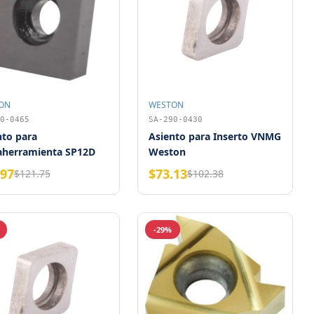
ON
WESTON
0-0465
SA-290-0430
nto para
Asiento para Inserto VNMG
aherramienta SP12D
Weston
on
.97
$73.13
$121.75
$102.38
-29%