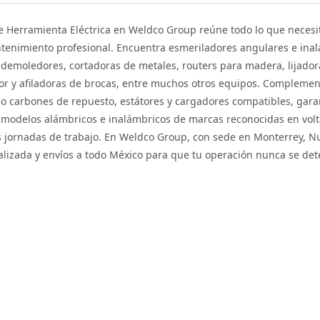
e Herramienta Eléctrica en Weldco Group reúne todo lo que necesitas
tenimiento profesional. Encuentra esmeriladores angulares e inal
 demoledores, cortadoras de metales, routers para madera, lijador
lor y afiladoras de brocas, entre muchos otros equipos. Compleme
mo carbones de repuesto, estátores y cargadores compatibles, gar
modelos alámbricos e inalámbricos de marcas reconocidas en volta
 jornadas de trabajo. En Weldco Group, con sede en Monterrey, Nu
alizada y envíos a todo México para que tu operación nunca se det