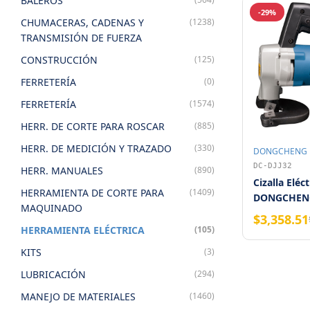
BALEROS
-29%
CHUMACERAS, CADENAS Y
(1238)
TRANSMISIÓN DE FUERZA
CONSTRUCCIÓN
(125)
FERRETERÍA
(0)
FERRETERÍA
(1574)
HERR. DE CORTE PARA ROSCAR
(885)
HERR. DE MEDICIÓN Y TRAZADO
(330)
DONGCHENG
DC-DJJ32
HERR. MANUALES
(890)
Cizalla Eléct
HERRAMIENTA DE CORTE PARA
(1409)
DONGCHENG
MAQUINADO
SPM
$3,358.51
HERRAMIENTA ELÉCTRICA
(105)
KITS
(3)
LUBRICACIÓN
(294)
MANEJO DE MATERIALES
(1460)