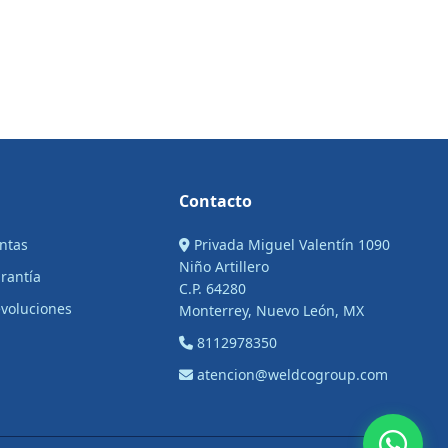
Contacto
entas
Privada Miguel Valentín 1090
Niño Artillero
arantía
C.P. 64280
voluciones
Monterrey, Nuevo León, MX
8112978350
atencion@weldcogroup.com