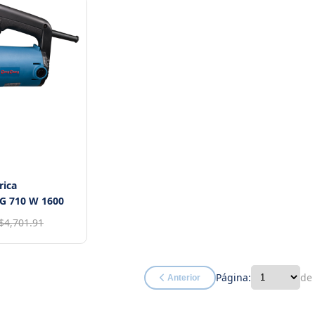
rica
 710 W 1600
$4,701.91
Página:
de
Anterior