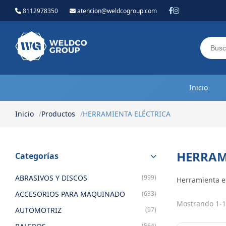
8112978350
atencion@weldcogroup.com
Weldco Group.
Inicio
Inicio
Productos
HERRAMIENTA ELÉCTRICA
HERRAM
Categorías
ABRASIVOS Y DISCOS
(999)
Herramienta el
ACCESORIOS PARA MAQUINADO
(633)
Mostrando 1-1
AUTOMOTRIZ
(97)
(564)