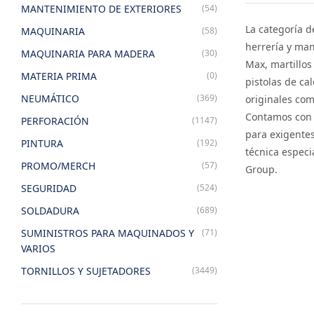
MANTENIMIENTO DE EXTERIORES
(54)
La categoría d
MAQUINARIA
(58)
herrería y man
MAQUINARIA PARA MADERA
(30)
Max, martillos
MATERIA PRIMA
(0)
pistolas de ca
NEUMÁTICO
(369)
originales co
Contamos con 
PERFORACIÓN
(1147)
para exigentes
PINTURA
(192)
técnica especi
PROMO/MERCH
(57)
Group.
SEGURIDAD
(524)
SOLDADURA
(689)
SUMINISTROS PARA MAQUINADOS Y
(71)
VARIOS
TORNILLOS Y SUJETADORES
(3449)