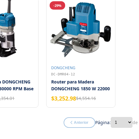
-29%
DONGCHENG
DC-DMR04-12
ra DONGCHENG
Router para Madera
 30000 RPM Base
DONGCHENG 1850 W 22000
RPM 1/2"
$3,252.98
,354.01
$4,554.16
Página:
de
Anterior