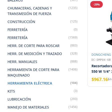
BALEROS
-29%
CHUMACERAS, CADENAS Y
(1235)
TRANSMISIÓN DE FUERZA
CONSTRUCCIÓN
(125)
FERRETERÍA
(0)
FERRETERÍA
(1569)
HERR. DE CORTE PARA ROSCAR
(883)
HERR. DE MEDICIÓN Y TRAZADO
(328)
DONGCHENG
DC-DMP04-6B
HERR. MANUALES
(888)
Recortado
HERRAMIENTA DE CORTE PARA
(1406)
550 W 1/4"
MAQUINADO
Ajustable
$967.16
$1
HERRAMIENTA ELÉCTRICA
(104)
KITS
(3)
LUBRICACIÓN
(293)
MANEJO DE MATERIALES
(1456)