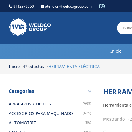
8112978350
atencion@weldcogroup.com
Weldco Group.
Inicio
Inicio
Productos
HERRAMIENTA ELÉCTRICA
HERRAM
Categorías
ABRASIVOS Y DISCOS
(993)
Herramienta el
ACCESORIOS PARA MAQUINADO
(629)
Mostrando 1-2
AUTOMOTRIZ
(96)
(561)