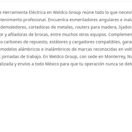
e Herramienta Eléctrica en Weldco Group reúne todo lo que necesitas
tenimiento profesional. Encuentra esmeriladores angulares e inal
 demoledores, cortadoras de metales, routers para madera, lijador
lor y afiladoras de brocas, entre muchos otros equipos. Compleme
mo carbones de repuesto, estátores y cargadores compatibles, gar
modelos alámbricos e inalámbricos de marcas reconocidas en volta
 jornadas de trabajo. En Weldco Group, con sede en Monterrey, Nu
alizada y envíos a todo México para que tu operación nunca se det