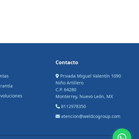
Contacto
entas
Privada Miguel Valentín 1090
Niño Artillero
arantía
C.P. 64280
voluciones
Monterrey, Nuevo León, MX
8112978350
atencion@weldcogroup.com