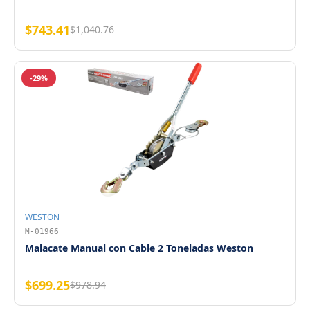
$743.41
$1,040.76
-29%
WESTON
M-01966
Malacate Manual con Cable 2 Toneladas Weston
$699.25
$978.94