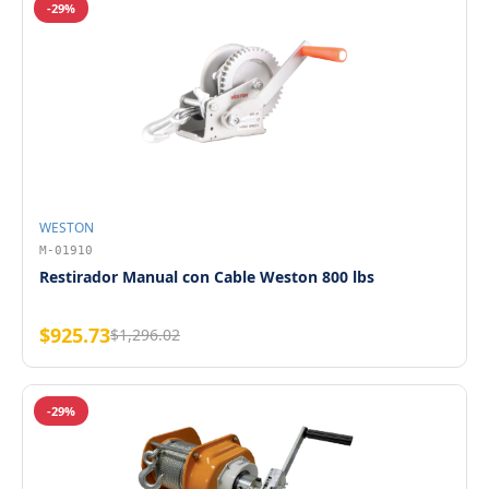
-29%
WESTON
M-01910
Restirador Manual con Cable Weston 800 lbs
$925.73
$1,296.02
-29%