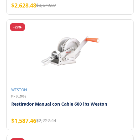
$2,628.48
$3,679.87
-29%
WESTON
M-01900
Restirador Manual con Cable 600 lbs Weston
$1,587.46
$2,222.44