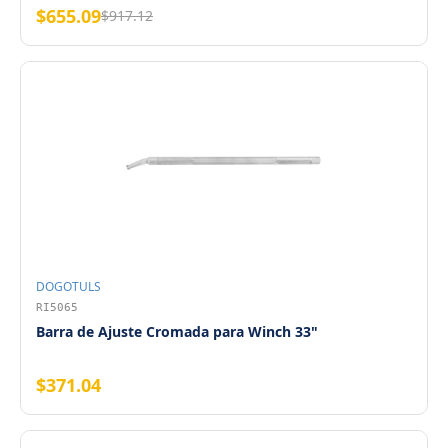
$655.09
$917.12
DOGOTULS
RI5065
Barra de Ajuste Cromada para Winch 33"
$371.04