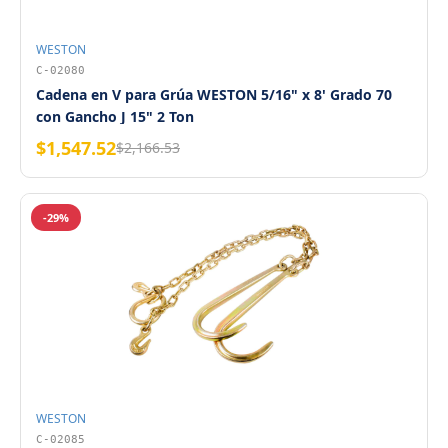
WESTON
C-02080
Cadena en V para Grúa WESTON 5/16" x 8' Grado 70
con Gancho J 15" 2 Ton
$1,547.52
$2,166.53
-29%
WESTON
C-02085