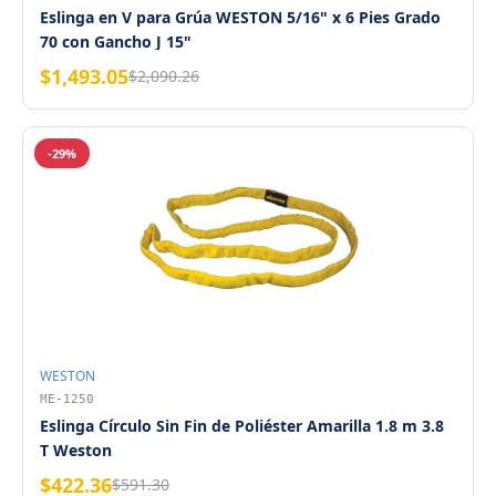
Eslinga en V para Grúa WESTON 5/16" x 6 Pies Grado
70 con Gancho J 15"
$1,493.05
$2,090.26
-29%
WESTON
ME-1250
Eslinga Círculo Sin Fin de Poliéster Amarilla 1.8 m 3.8
T Weston
$422.36
$591.30