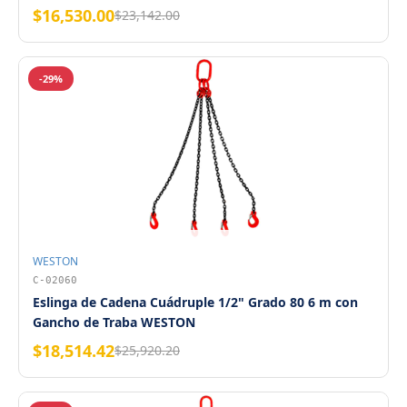
$16,530.00
$23,142.00
-29%
WESTON
C-02060
Eslinga de Cadena Cuádruple 1/2" Grado 80 6 m con
Gancho de Traba WESTON
$18,514.42
$25,920.20