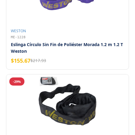
WESTON
ME-1228
Eslinga Círculo Sin Fin de Poliéster Morada 1.2 m 1.2 T
Weston
$155.67
$217.93
-29%