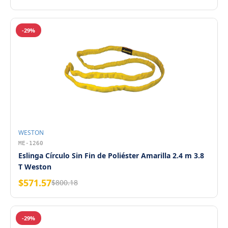
-29%
WESTON
ME-1260
Eslinga Círculo Sin Fin de Poliéster Amarilla 2.4 m 3.8
T Weston
$571.57
$800.18
-29%