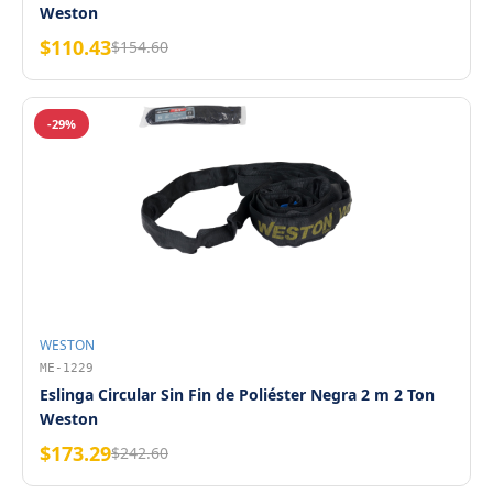
Weston
$110.43
$154.60
-29%
WESTON
ME-1229
Eslinga Circular Sin Fin de Poliéster Negra 2 m 2 Ton
Weston
$173.29
$242.60