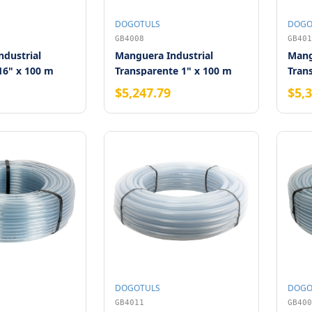
DOGOTULS
DOGO
GB4008
GB401
dustrial
Manguera Industrial
Mang
16" x 100 m
Transparente 1" x 100 m
Tran
$5,247.79
$5,
DOGOTULS
DOGO
GB4011
GB400