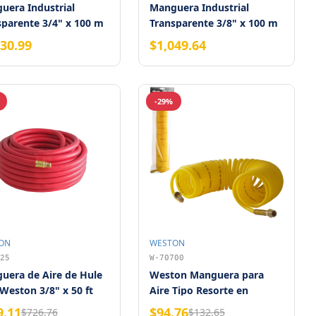
uera Industrial
Manguera Industrial
sparente 3/4" x 100 m
Transparente 3/8" x 100 m
830.99
$1,049.64
-29%
ON
WESTON
25
W-70700
uera de Aire de Hule
Weston Manguera para
Weston 3/8" x 50 ft
Aire Tipo Resorte en
Conector 1/4" NPT
Polietileno Amarilla 1/4" x
9.11
$94.76
$726.76
$132.65