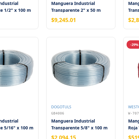
dustrial
Manguera Industrial
Mang
e 1/2" x 100 m
Transparente 2" x 50 m
Tran
$9,245.01
$2,
-29%
DOGOTULS
WEST
GB4006
W-707
dustrial
Manguera Industrial
Mang
e 5/16" x 100 m
Transparente 5/8" x 100 m
Roja 
con 
$2,094.15
$51