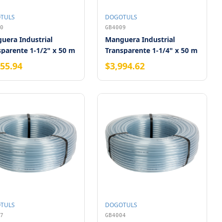
TULS
DOGOTULS
0
GB4009
uera Industrial
Manguera Industrial
sparente 1-1/2" x 50 m
Transparente 1-1/4" x 50 m
355.94
$3,994.62
TULS
DOGOTULS
7
GB4004