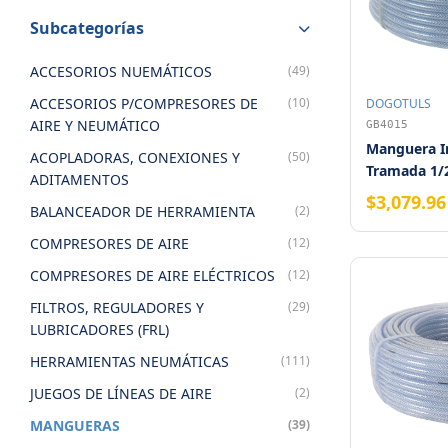
Subcategorías
ACCESORIOS NUEMÁTICOS
(49)
ACCESORIOS P/COMPRESORES DE
(10)
DOGOTULS
AIRE Y NEUMÁTICO
GB4015
Manguera In
ACOPLADORAS, CONEXIONES Y
(50)
Tramada 1/
ADITAMENTOS
$3,079.96
BALANCEADOR DE HERRAMIENTA
(2)
COMPRESORES DE AIRE
(12)
COMPRESORES DE AIRE ELÉCTRICOS
(12)
FILTROS, REGULADORES Y
(29)
LUBRICADORES (FRL)
HERRAMIENTAS NEUMÁTICAS
(111)
JUEGOS DE LÍNEAS DE AIRE
(2)
MANGUERAS
(39)