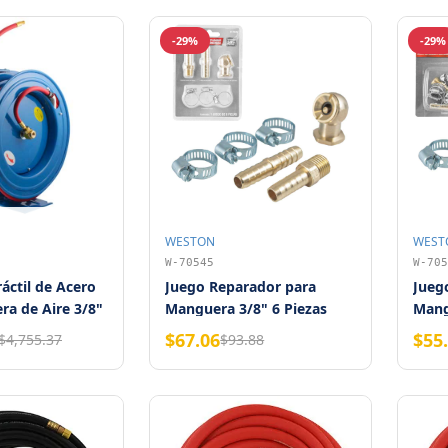
-29%
-29%
WESTON
WEST
W-70545
W-705
ráctil de Acero
Juego Reparador para
Jueg
a de Aire 3/8"
Manguera 3/8" 6 Piezas
Mang
eston
Weston
7 Pi
$67.06
$55
$4,755.37
$93.88