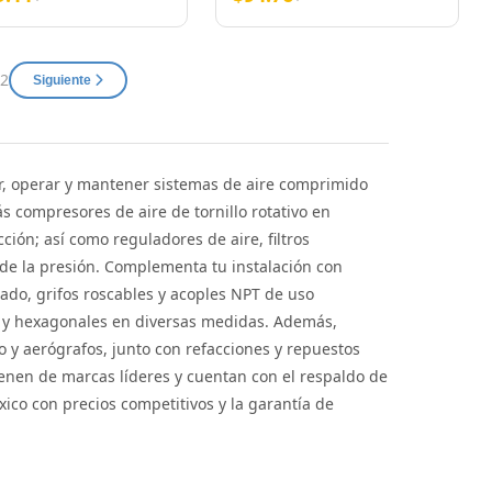
25 ft con Conector 1/4"
NPT
 2
Siguiente
r, operar y mantener sistemas de aire comprimido
ás compresores de aire de tornillo rotativo en
ión; así como reguladores de aire, filtros
 de la presión. Complementa tu instalación con
do, grifos roscables y acoples NPT de uso
us y hexagonales en diversas medidas. Además,
y aerógrafos, junto con refacciones y repuestos
enen de marcas líderes y cuentan con el respaldo de
co con precios competitivos y la garantía de