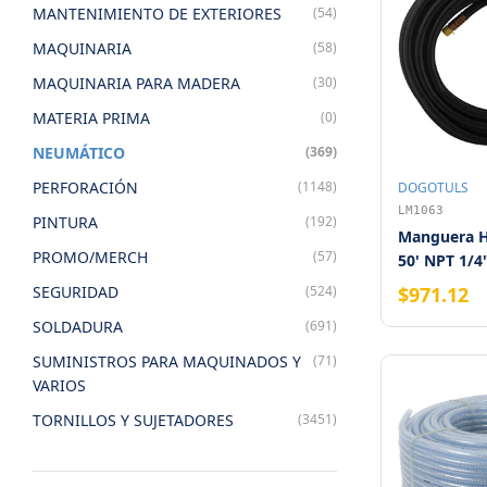
MANTENIMIENTO DE EXTERIORES
(54)
MAQUINARIA
(58)
MAQUINARIA PARA MADERA
(30)
MATERIA PRIMA
(0)
NEUMÁTICO
(369)
PERFORACIÓN
(1148)
DOGOTULS
LM1063
PINTURA
(192)
Manguera Hí
PROMO/MERCH
(57)
50' NPT 1/4
SEGURIDAD
(524)
$971.12
SOLDADURA
(691)
SUMINISTROS PARA MAQUINADOS Y
(71)
VARIOS
TORNILLOS Y SUJETADORES
(3451)