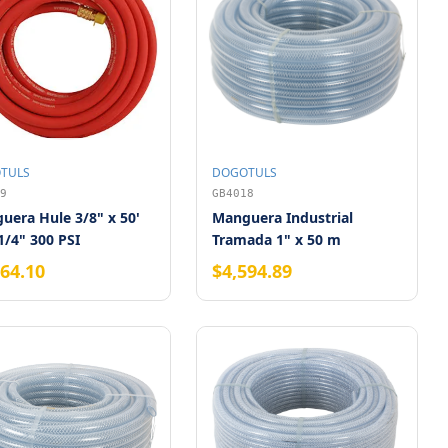
TULS
DOGOTULS
9
GB4018
uera Hule 3/8" x 50'
Manguera Industrial
1/4" 300 PSI
Tramada 1" x 50 m
064.10
$4,594.89