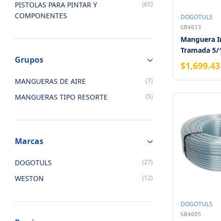
PISTOLAS PARA PINTAR Y
(65)
COMPONENTES
DOGOTULS
GB4013
Manguera In
Tramada 5/
Grupos
$1,699.43
MANGUERAS DE AIRE
(7)
MANGUERAS TIPO RESORTE
(5)
Marcas
DOGOTULS
(27)
WESTON
(12)
DOGOTULS
GB4005