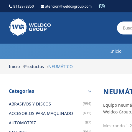
8112978350
atencion@weldcogroup.com
Weldco Group.
Inicio
Inicio
Productos
NEUMÁTICO
NEUMÁT
Categorías
ABRASIVOS Y DISCOS
(994)
Equipo neumáti
Weldco Group
ACCESORIOS PARA MAQUINADO
(631)
AUTOMOTRIZ
(97)
Mostrando 1-2
(561)