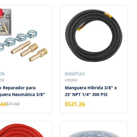
ON
DOGOTULS
50
LM1062
o Reparador para
Manguera Híbrida 3/8" x
uera Neumática 3/8"
25' NPT 1/4" 300 PSI
ezas Weston
.44
$521.26
$77.60