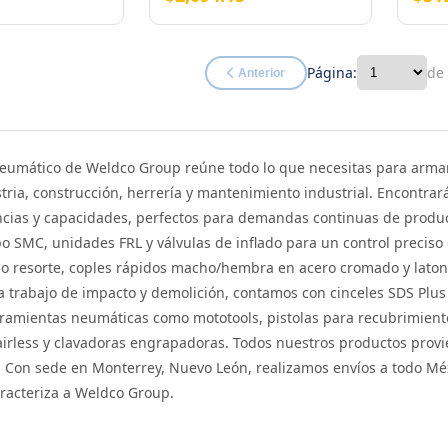
Página:
de
Anterior
Neumático de Weldco Group reúne todo lo que necesitas para arma
ustria, construcción, herrería y mantenimiento industrial. Encontrar
ncias y capacidades, perfectos para demandas continuas de producc
o SMC, unidades FRL y válvulas de inflado para un control preciso
o resorte, coples rápidos macho/hembra en acero cromado y latona
ra trabajo de impacto y demolición, contamos con cinceles SDS Pl
amientas neumáticas como mototools, pistolas para recubrimiento 
irless y clavadoras engrapadoras. Todos nuestros productos provi
Con sede en Monterrey, Nuevo León, realizamos envíos a todo Méxi
racteriza a Weldco Group.