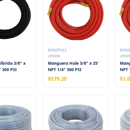
DOGOTULS
DOGO
LM1058
LM105
brida 3/8" x
Manguera Hule 3/8" x 25'
Mang
" 300 PSI
NPT 1/4" 300 PSI
NPT 
$579.20
$1,