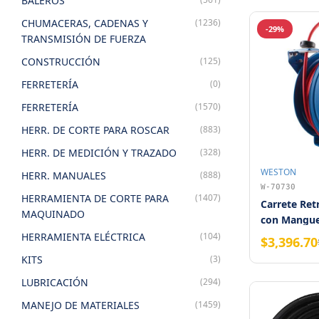
BALEROS
CHUMACERAS, CADENAS Y
(1236)
-29%
TRANSMISIÓN DE FUERZA
CONSTRUCCIÓN
(125)
FERRETERÍA
(0)
FERRETERÍA
(1570)
HERR. DE CORTE PARA ROSCAR
(883)
HERR. DE MEDICIÓN Y TRAZADO
(328)
WESTON
HERR. MANUALES
(888)
W-70730
HERRAMIENTA DE CORTE PARA
(1407)
Carrete Ret
MAQUINADO
con Manguer
x 50 Pies W
HERRAMIENTA ELÉCTRICA
(104)
$3,396.70
KITS
(3)
LUBRICACIÓN
(294)
MANEJO DE MATERIALES
(1459)