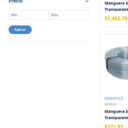
Precio
Manguera In
Transparent
$1,482.78
Aplicar
DOGOTULS
GB4003
Manguera In
Transparent
$771.93